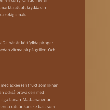
som en curry. Om du inte är
märkt sätt att krydda din
bra rökig smak.
 De här är köttfyllda piroger
 sedan värma på på grillen. Och
s med ackee (en frukt som liknar
kan också prova den med
anliga banan. Matbananer är
 Denna rätt är kanske bäst som