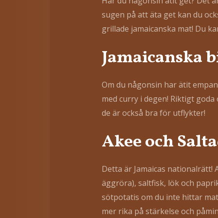
Har du någonsin ätit get? Det är
sugen på att äta get kan du ocks
grillade jamaicanska mat! Du ka
Jamaicanska bi
Om du någonsin har ätit empana
med curry i degen! Riktigt goda 
de är också bra för utflykter!
Akee och Salta
Detta är Jamaicas nationalrätt! 
äggröra), saltfisk, lök och pa
sötpotatis om du inte hittar m
mer rika på stärkelse och påmin