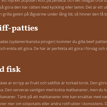
 ett mycket populärt kött på Jamaica, och det tillagas ofta 
å göra den här rätten med kyckling eller lamm. Det är ett ut
n grilla geten på lågvärme under lång tid, så hinner den få 
ff-patties
das (sydamerikanska piroger) kommer du gilla beef patties!
och enkla att göra. De här är perfekta att göra i förväg och
d fisk
Akee är en typ av frukt och saltfisk är torkad torsk. Den gör
prika. Den serveras vanligen med kokta matbananer, men du 
atbananer. Tänk på att matbananer inte kan ersättas med v
ner mer om sötpotatis eller andra rotfrukter i konsistens.