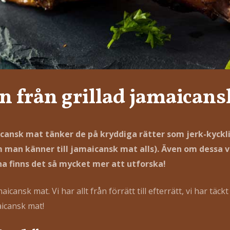
on från grillad jamaican
icansk mat tänker de på kryddiga rätter som jerk-kyckl
 man känner till jamaicansk mat alls). Även om dessa v
a finns det så mycket mer att utforska!
maicansk mat. Vi har allt från förrätt till efterrätt, vi har täck
aicansk mat!