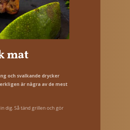
sk mat
ing och svalkande drycker
erkligen är några av de mest
t in dig. Så tänd grillen och gör