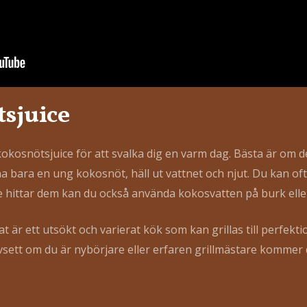
sjuice
 kokosnötsjuice för att svalka dig en varm dag. Bästa är om 
na bara en ung kokosnöt, häll ut vattnet och njut. Du kan of
e hittar dem kan du också använda kokosvatten på burk eller
t är ett utsökt och varierat kök som kan grillas till perfekti
vsett om du är nybörjare eller erfaren grillmästare kommer d