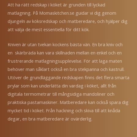
Att ha rätt redskap i köket är grunden till lyckad
matlagning. På Momaskitchen.se guidar vi dig genom
djungeln av köksredskap och matberedare, och hjälper dig
att välja de mest essentiella för ditt kök.
Kniven är utan tvekan kockens bästa vän.
En bra kniv och
en skärbräda kan vara skillnaden mellan en enkel och en
frustrerande matlagningsupplevelse. För att laga maten
behöver man såklart också en bra stekpanna och kastrull.
Utöver de grundläggande redskapen finns det flera smarta
prylar som kan underlätta din vardag i köket, allt från
digitala termometrar till mångsidiga mandoliner och
praktiska pastamaskiner. Matberedare kan också spara dig
mycket tid i köket. Från hackning och skiva till att knåda
degar, en bra matberedare är ovärderlig.